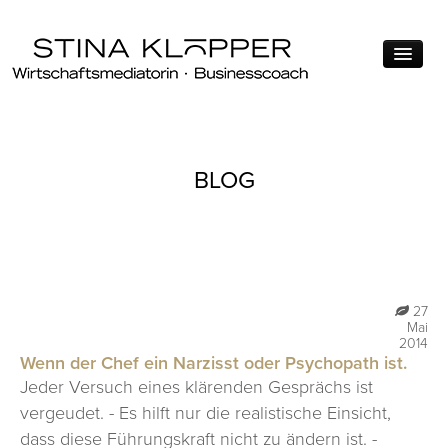
ÜBER MICH
BLOG
MEIN ANGEBOT
MEINE MOTIVATION
QUALIFIKATIONEN
THEMEN
27
Mai
FÜHRUNG
2014
Wenn der Chef ein Narzisst oder Psychopath ist.
KONFLIKTMANAGEMENT
Jeder Versuch eines klärenden Gesprächs ist
vergeudet. - Es hilft nur die realistische Einsicht,
VERHANDLUNG
dass diese Führungskraft nicht zu ändern ist. -
FÜR WEN