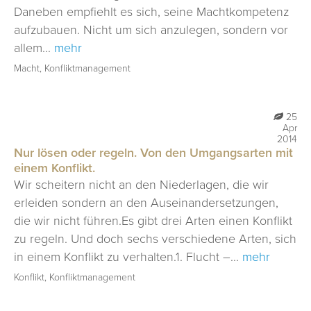
Daneben empfiehlt es sich, seine Machtkompetenz
METHODEN
aufzubauen. Nicht um sich anzulegen, sondern vor
COACHING I BERATUNG
allem...
mehr
Macht, Konfliktmanagement
MODERATION | MEDIATION
TRAINING
25
BLOG
Apr
2014
KONTAKT
Nur lösen oder regeln. Von den Umgangsarten mit
einem Konflikt.
Wir scheitern nicht an den Niederlagen, die wir
erleiden sondern an den Auseinandersetzungen,
die wir nicht führen.Es gibt drei Arten einen Konflikt
zu regeln. Und doch sechs verschiedene Arten, sich
in einem Konflikt zu verhalten.1. Flucht –...
mehr
Konflikt, Konfliktmanagement