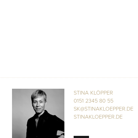
STINA KLÖPPER
0151 2345 80 55
SK@STINAKLOEPPER.DE
STINAKLOEPPER.DE