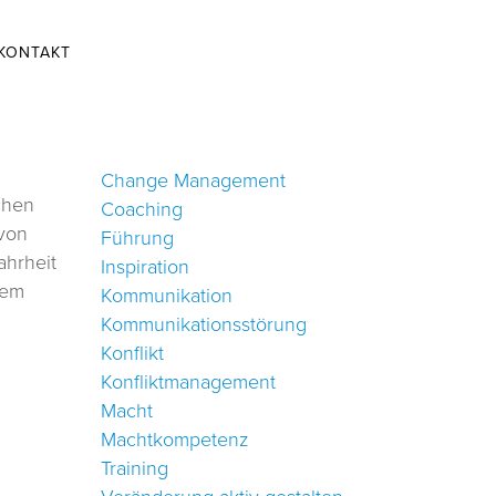
KONTAKT
Change Management
schen
Coaching
 von
Führung
ahrheit
Inspiration
nem
Kommunikation
Kommunikationsstörung
Konflikt
Konfliktmanagement
Macht
Machtkompetenz
Training