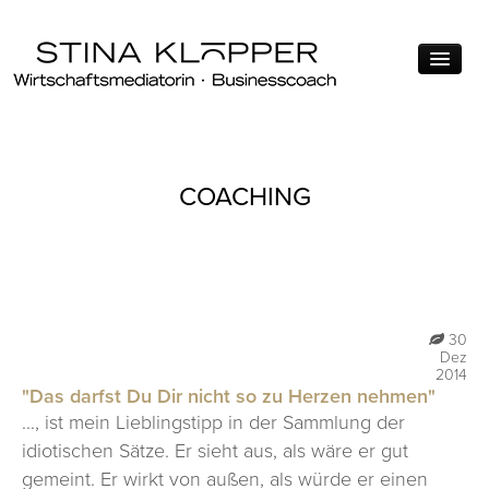
ÜBER MICH
COACHING
MEIN ANGEBOT
MEINE MOTIVATION
QUALIFIKATIONEN
THEMEN
30
Dez
FÜHRUNG
2014
"Das darfst Du Dir nicht so zu Herzen nehmen"
KONFLIKTMANAGEMENT
..., ist mein Lieblingstipp in der Sammlung der
idiotischen Sätze. Er sieht aus, als wäre er gut
VERHANDLUNG
gemeint. Er wirkt von außen, als würde er einen
FÜR WEN