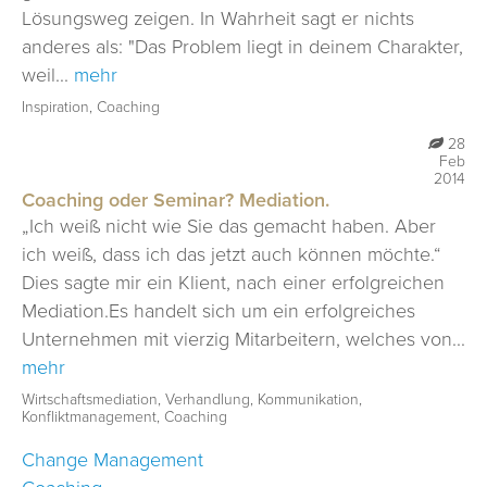
Lösungsweg zeigen. In Wahrheit sagt er nichts
METHODEN
anderes als: "Das Problem liegt in deinem Charakter,
COACHING I BERATUNG
weil...
mehr
Inspiration, Coaching
MODERATION | MEDIATION
28
TRAINING
Feb
2014
BLOG
Coaching oder Seminar? Mediation.
„Ich weiß nicht wie Sie das gemacht haben. Aber
KONTAKT
ich weiß, dass ich das jetzt auch können möchte.“
Dies sagte mir ein Klient, nach einer erfolgreichen
Mediation.Es handelt sich um ein erfolgreiches
Unternehmen mit vierzig Mitarbeitern, welches von...
mehr
Wirtschaftsmediation, Verhandlung, Kommunikation,
Konfliktmanagement, Coaching
Change Management