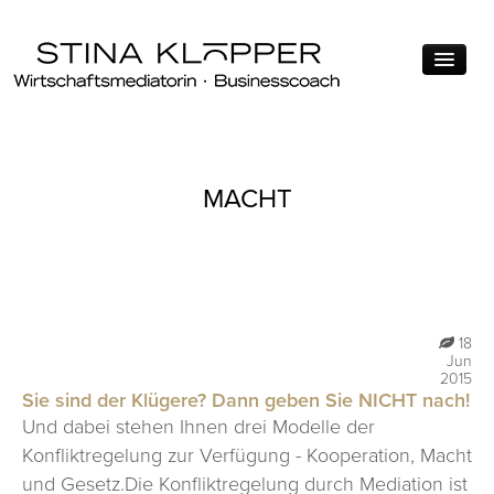
ÜBER MICH
MACHT
MEIN ANGEBOT
MEINE MOTIVATION
QUALIFIKATIONEN
THEMEN
18
Jun
FÜHRUNG
2015
Sie sind der Klügere? Dann geben Sie NICHT nach!
KONFLIKTMANAGEMENT
Und dabei stehen Ihnen drei Modelle der
Konfliktregelung zur Verfügung - Kooperation, Macht
VERHANDLUNG
und Gesetz.Die Konfliktregelung durch Mediation ist
FÜR WEN