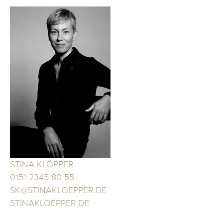
STINA KLÖPPER
0151 2345 80 55
SK@STINAKLOEPPER.DE
STINAKLOEPPER.DE