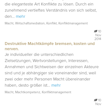
die eleganteste Art Konflikte zu lösen. Durch ein
METHODEN
zunehmend vertieftes Verständnis von sich selbst,
COACHING I BERATUNG
den...
mehr
Macht, Wirtschaftsmediation, Konflikt, Konfliktmanagement
MODERATION | MEDIATION
10
TRAINING
Nov
2014
BLOG
Destruktive Machtkämpfe bremsen, kosten und
nerven.
KONTAKT
Je individueller die unterschiedlichen
Zielsetzungen, Wertvorstellungen, Interessen,
Annahmen und Sichtweisen der einzelnen Akteure
sind und je abhängiger sie voneinander sind, weil
zwei oder mehr Personen Macht übereinander
haben, desto größer ist...
mehr
Macht, Machtkompetenz, Konfliktmanagement
10
Nov