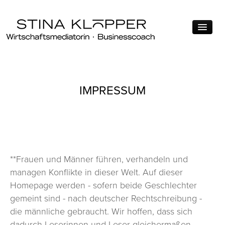
ÜBER MICH
IMPRESSUM
MEIN ANGEBOT
MEINE MOTIVATION
QUALIFIKATIONEN
THEMEN
**Frauen und Männer führen, verhandeln und
FÜHRUNG
managen Konflikte in dieser Welt. Auf dieser
Homepage werden - sofern beide Geschlechter
KONFLIKTMANAGEMENT
gemeint sind - nach deutscher Rechtschreibung -
VERHANDLUNG
die männliche gebraucht. Wir hoffen, dass sich
dadurch Leserinnen und Leser gleichermaßen
FÜR WEN