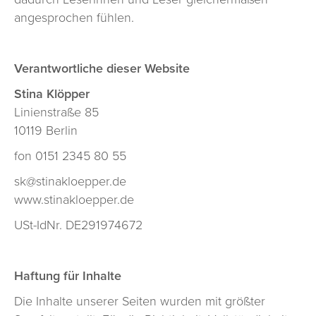
angesprochen fühlen.
METHODEN
COACHING I BERATUNG
Verantwortliche dieser Website
MODERATION | MEDIATION
Stina Klöpper
TRAINING
Linienstraße 85
BLOG
10119 Berlin
KONTAKT
fon 0151 2345 80 55
sk@stinakloepper.de
www.stinakloepper.de
USt-IdNr. DE291974672
Haftung für Inhalte
Die Inhalte unserer Seiten wurden mit größter